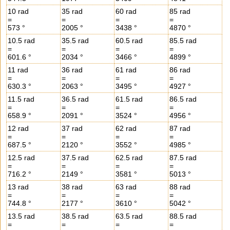
10 rad
35 rad
60 rad
85 rad
=
=
=
=
573 °
2005 °
3438 °
4870 °
10.5 rad
35.5 rad
60.5 rad
85.5 rad
=
=
=
=
601.6 °
2034 °
3466 °
4899 °
11 rad
36 rad
61 rad
86 rad
=
=
=
=
630.3 °
2063 °
3495 °
4927 °
11.5 rad
36.5 rad
61.5 rad
86.5 rad
=
=
=
=
658.9 °
2091 °
3524 °
4956 °
12 rad
37 rad
62 rad
87 rad
=
=
=
=
687.5 °
2120 °
3552 °
4985 °
12.5 rad
37.5 rad
62.5 rad
87.5 rad
=
=
=
=
716.2 °
2149 °
3581 °
5013 °
13 rad
38 rad
63 rad
88 rad
=
=
=
=
744.8 °
2177 °
3610 °
5042 °
13.5 rad
38.5 rad
63.5 rad
88.5 rad
=
=
=
=