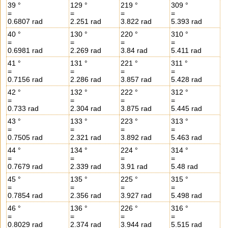
39 °
129 °
219 °
309 °
=
=
=
=
0.6807 rad
2.251 rad
3.822 rad
5.393 rad
40 °
130 °
220 °
310 °
=
=
=
=
0.6981 rad
2.269 rad
3.84 rad
5.411 rad
41 °
131 °
221 °
311 °
=
=
=
=
0.7156 rad
2.286 rad
3.857 rad
5.428 rad
42 °
132 °
222 °
312 °
=
=
=
=
0.733 rad
2.304 rad
3.875 rad
5.445 rad
43 °
133 °
223 °
313 °
=
=
=
=
0.7505 rad
2.321 rad
3.892 rad
5.463 rad
44 °
134 °
224 °
314 °
=
=
=
=
0.7679 rad
2.339 rad
3.91 rad
5.48 rad
45 °
135 °
225 °
315 °
=
=
=
=
0.7854 rad
2.356 rad
3.927 rad
5.498 rad
46 °
136 °
226 °
316 °
=
=
=
=
0.8029 rad
2.374 rad
3.944 rad
5.515 rad