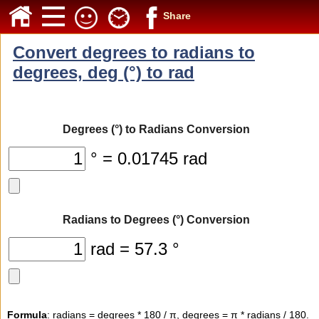
Share
Convert degrees to radians to
degrees, deg (°) to rad
Degrees (°) to Radians Conversion
° = 0.01745 rad
Radians to Degrees (°) Conversion
rad = 57.3 °
Formula
: radians = degrees * 180 / π, degrees = π * radians / 180.