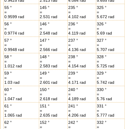
0.9425 rad
2.513 rad
4.084 rad
5.655 rad
55 °
145 °
235 °
325 °
=
=
=
=
0.9599 rad
2.531 rad
4.102 rad
5.672 rad
56 °
146 °
236 °
326 °
=
=
=
=
0.9774 rad
2.548 rad
4.119 rad
5.69 rad
57 °
147 °
237 °
327 °
=
=
=
=
0.9948 rad
2.566 rad
4.136 rad
5.707 rad
58 °
148 °
238 °
328 °
=
=
=
=
1.012 rad
2.583 rad
4.154 rad
5.725 rad
59 °
149 °
239 °
329 °
=
=
=
=
1.03 rad
2.601 rad
4.171 rad
5.742 rad
60 °
150 °
240 °
330 °
=
=
=
=
1.047 rad
2.618 rad
4.189 rad
5.76 rad
61 °
151 °
241 °
331 °
=
=
=
=
1.065 rad
2.635 rad
4.206 rad
5.777 rad
62 °
152 °
242 °
332 °
=
=
=
=