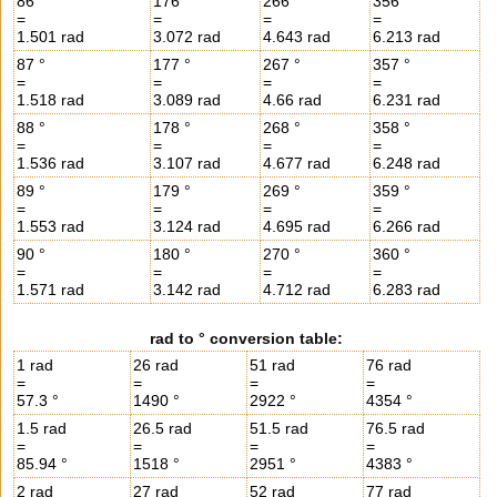
86 °
176 °
266 °
356 °
=
=
=
=
1.501 rad
3.072 rad
4.643 rad
6.213 rad
87 °
177 °
267 °
357 °
=
=
=
=
1.518 rad
3.089 rad
4.66 rad
6.231 rad
88 °
178 °
268 °
358 °
=
=
=
=
1.536 rad
3.107 rad
4.677 rad
6.248 rad
89 °
179 °
269 °
359 °
=
=
=
=
1.553 rad
3.124 rad
4.695 rad
6.266 rad
90 °
180 °
270 °
360 °
=
=
=
=
1.571 rad
3.142 rad
4.712 rad
6.283 rad
rad to ° conversion table:
1 rad
26 rad
51 rad
76 rad
=
=
=
=
57.3 °
1490 °
2922 °
4354 °
1.5 rad
26.5 rad
51.5 rad
76.5 rad
=
=
=
=
85.94 °
1518 °
2951 °
4383 °
2 rad
27 rad
52 rad
77 rad