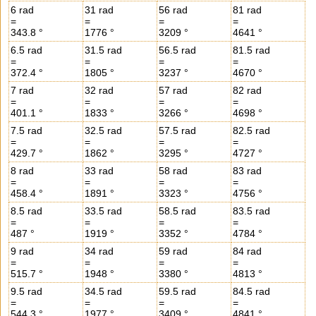
6 rad
31 rad
56 rad
81 rad
=
=
=
=
343.8 °
1776 °
3209 °
4641 °
6.5 rad
31.5 rad
56.5 rad
81.5 rad
=
=
=
=
372.4 °
1805 °
3237 °
4670 °
7 rad
32 rad
57 rad
82 rad
=
=
=
=
401.1 °
1833 °
3266 °
4698 °
7.5 rad
32.5 rad
57.5 rad
82.5 rad
=
=
=
=
429.7 °
1862 °
3295 °
4727 °
8 rad
33 rad
58 rad
83 rad
=
=
=
=
458.4 °
1891 °
3323 °
4756 °
8.5 rad
33.5 rad
58.5 rad
83.5 rad
=
=
=
=
487 °
1919 °
3352 °
4784 °
9 rad
34 rad
59 rad
84 rad
=
=
=
=
515.7 °
1948 °
3380 °
4813 °
9.5 rad
34.5 rad
59.5 rad
84.5 rad
=
=
=
=
544.3 °
1977 °
3409 °
4841 °