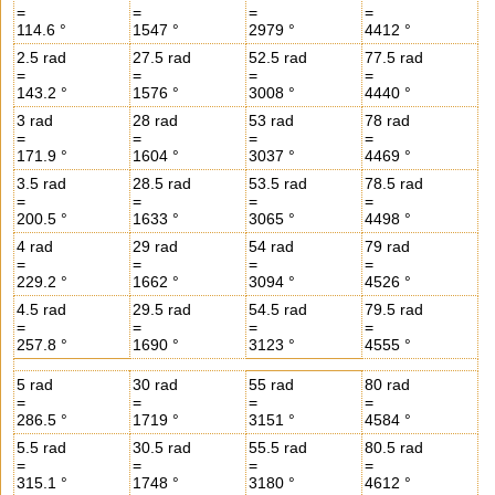
=
=
=
=
114.6 °
1547 °
2979 °
4412 °
2.5 rad
27.5 rad
52.5 rad
77.5 rad
=
=
=
=
143.2 °
1576 °
3008 °
4440 °
3 rad
28 rad
53 rad
78 rad
=
=
=
=
171.9 °
1604 °
3037 °
4469 °
3.5 rad
28.5 rad
53.5 rad
78.5 rad
=
=
=
=
200.5 °
1633 °
3065 °
4498 °
4 rad
29 rad
54 rad
79 rad
=
=
=
=
229.2 °
1662 °
3094 °
4526 °
4.5 rad
29.5 rad
54.5 rad
79.5 rad
=
=
=
=
257.8 °
1690 °
3123 °
4555 °
5 rad
30 rad
55 rad
80 rad
=
=
=
=
286.5 °
1719 °
3151 °
4584 °
5.5 rad
30.5 rad
55.5 rad
80.5 rad
=
=
=
=
315.1 °
1748 °
3180 °
4612 °