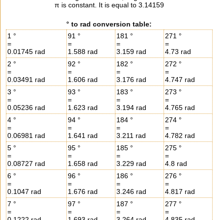
π is constant. It is equal to 3.14159
° to rad conversion table:
1 °
91 °
181 °
271 °
=
=
=
=
0.01745 rad
1.588 rad
3.159 rad
4.73 rad
2 °
92 °
182 °
272 °
=
=
=
=
0.03491 rad
1.606 rad
3.176 rad
4.747 rad
3 °
93 °
183 °
273 °
=
=
=
=
0.05236 rad
1.623 rad
3.194 rad
4.765 rad
4 °
94 °
184 °
274 °
=
=
=
=
0.06981 rad
1.641 rad
3.211 rad
4.782 rad
5 °
95 °
185 °
275 °
=
=
=
=
0.08727 rad
1.658 rad
3.229 rad
4.8 rad
6 °
96 °
186 °
276 °
=
=
=
=
0.1047 rad
1.676 rad
3.246 rad
4.817 rad
7 °
97 °
187 °
277 °
=
=
=
=
0.1222 rad
1.693 rad
3.264 rad
4.835 rad