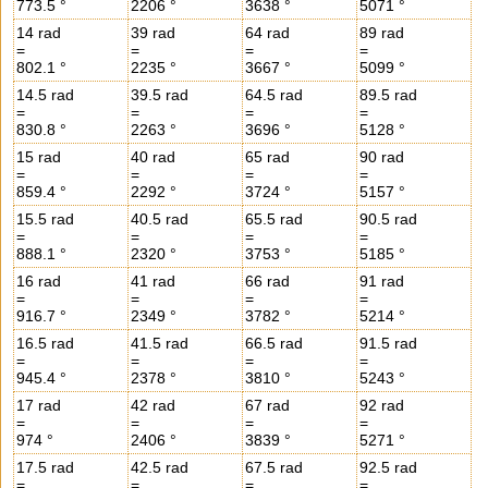
773.5 °
2206 °
3638 °
5071 °
14 rad
39 rad
64 rad
89 rad
=
=
=
=
802.1 °
2235 °
3667 °
5099 °
14.5 rad
39.5 rad
64.5 rad
89.5 rad
=
=
=
=
830.8 °
2263 °
3696 °
5128 °
15 rad
40 rad
65 rad
90 rad
=
=
=
=
859.4 °
2292 °
3724 °
5157 °
15.5 rad
40.5 rad
65.5 rad
90.5 rad
=
=
=
=
888.1 °
2320 °
3753 °
5185 °
16 rad
41 rad
66 rad
91 rad
=
=
=
=
916.7 °
2349 °
3782 °
5214 °
16.5 rad
41.5 rad
66.5 rad
91.5 rad
=
=
=
=
945.4 °
2378 °
3810 °
5243 °
17 rad
42 rad
67 rad
92 rad
=
=
=
=
974 °
2406 °
3839 °
5271 °
17.5 rad
42.5 rad
67.5 rad
92.5 rad
=
=
=
=